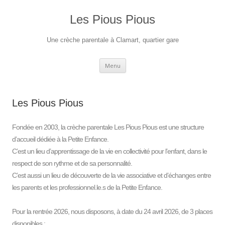
Aller
au
contenu
Les Pious Pious
Une crèche parentale à Clamart, quartier gare
Menu
Les Pious Pious
Fondée en 2003, la crèche parentale Les Pious Pious est une structure
d’accueil dédiée à la Petite Enfance.
C’est un lieu d’apprentissage de la vie en collectivité pour l’enfant, dans le
respect de son rythme et de sa personnalité.
C’est aussi un lieu de découverte de la vie associative et d’échanges entre
les parents et les professionnel.le.s de la Petite Enfance.
Pour la rentrée 2026, nous disposons, à date du 24 avril 2026, de 3 places
disponibles :